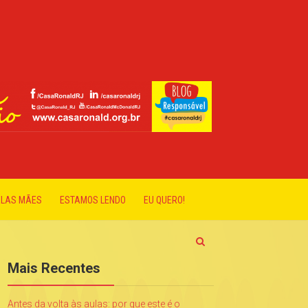
ELAS MÃES
ESTAMOS LENDO
EU QUERO!
Mais Recentes
Antes da volta às aulas: por que este é o