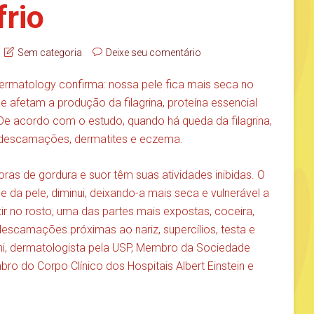
frio
Sem categoria
Deixe seu comentário
 Dermatology confirma: nossa pele fica mais seca no
 e afetam a produção da filagrina, proteína essencial
De acordo com o estudo, quando há queda da filagrina,
 a descamações, dermatites e eczema.
toras de gordura e suor têm suas atividades inibidas. O
e da pele, diminui, deixando-a mais seca e vulnerável a
r no rosto, uma das partes mais expostas, coceira,
 descamações próximas ao nariz, supercílios, testa e
ini, dermatologista pela USP, Membro da Sociedade
ro do Corpo Clínico dos Hospitais Albert Einstein e