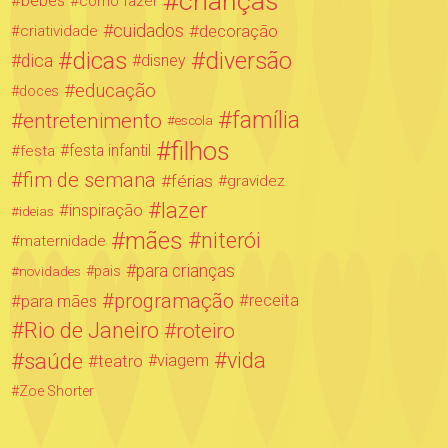
crianças
bebês
como fazer
cuidados
decoração
criatividade
dicas
diversão
dica
disney
educação
doces
família
entretenimento
escola
filhos
festa infantil
festa
fim de semana
férias
gravidez
lazer
inspiração
ideias
mães
niterói
maternidade
para crianças
novidades
pais
programação
para mães
receita
Rio de Janeiro
roteiro
saúde
vida
teatro
viagem
Zoe Shorter