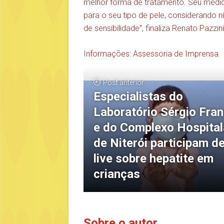
melhor forma de tratamento. Seu médic
para o seu tipo de pele, considerando 
de sensibilidade”, finaliza Renato Pazzini
Informações: Assessoria de Imprensa.
Post anterior
Especialistas do
Laboratório Sérgio Fra
e do Complexo Hospital
de Niterói participam d
live sobre hepatite em
crianças
Sobre o autor