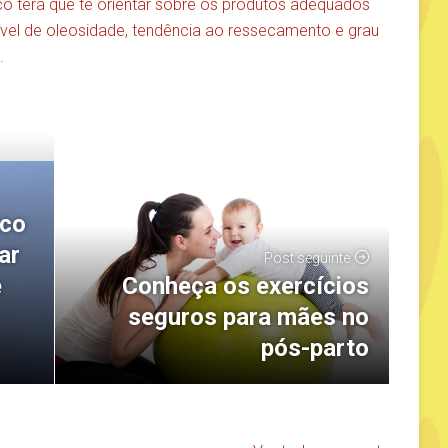
o terá que te orientar sobre os produtos adequados
nível de oleosidade, tendência ao ressecamento e grau
.
nco
ar
Post seguinte
Conheça os exercícios
e
seguros para mães no
pós-parto