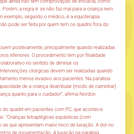
 que ainda não têm comprovação de eficácia, como
. Porém, a regra é: se não faz mal para a criança nem
 Um exemplo, segundo o médico, é a equoterapia
 não pode ser feita por quem tem os quadris fora do
ibuem positivamente, principalmente quando realizadas
os inferiores. O procedimento tem por finalidade
olaborativo no sentido de diminuir os
ntervenções cirúrgicas devem ser realizadas quando
tamento menos invasivo aos pacientes. Na paralisia
 capacidade de a criança deambular (modo de caminhar)
riança quanto para o cuidador”, afirma Nordon.
o do quadril em pacientes com PC, que acontece
is. “Crianças tetraplégicas espásticas (com
o as que apresentam maior risco de luxação. A dor no
entos de movimentação. A luxação na paralisia