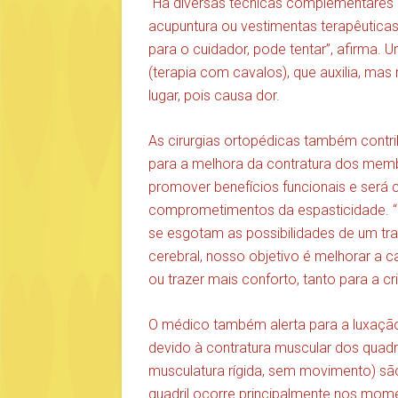
“Há diversas técnicas complementares
acupuntura ou vestimentas terapêuticas
para o cuidador, pode tentar”, afirma.
(terapia com cavalos), que auxilia, mas
lugar, pois causa dor.
As cirurgias ortopédicas também contr
para a melhora da contratura dos membr
promover benefícios funcionais e será c
comprometimentos da espasticidade. “I
se esgotam as possibilidades de um tra
cerebral, nosso objetivo é melhorar a
ou trazer mais conforto, tanto para a c
O médico também alerta para a luxaçã
devido à contratura muscular dos quadr
musculatura rígida, sem movimento) sã
quadril ocorre principalmente nos mom