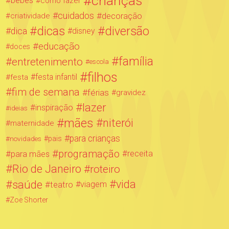
crianças
bebês
como fazer
cuidados
decoração
criatividade
dicas
diversão
dica
disney
educação
doces
família
entretenimento
escola
filhos
festa infantil
festa
fim de semana
férias
gravidez
lazer
inspiração
ideias
mães
niterói
maternidade
para crianças
novidades
pais
programação
para mães
receita
Rio de Janeiro
roteiro
saúde
vida
teatro
viagem
Zoe Shorter