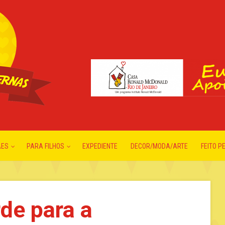
ÃES
PARA FILHOS
EXPEDIENTE
DECOR/MODA/ARTE
FEITO P
de para a