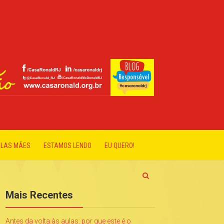
ELAS MÃES
ESTAMOS LENDO
EU QUERO!
Mais Recentes
Antes da volta às aulas: por que este é o