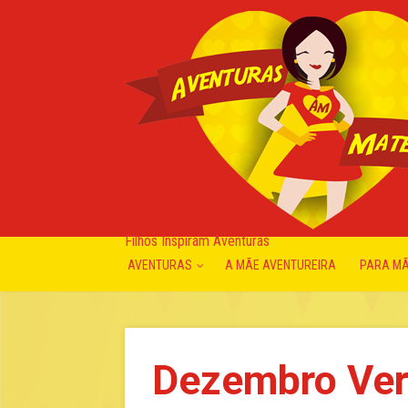
Filhos Inspiram Aventuras
AVENTURAS
A MÃE AVENTUREIRA
PARA M
Dezembro Ver