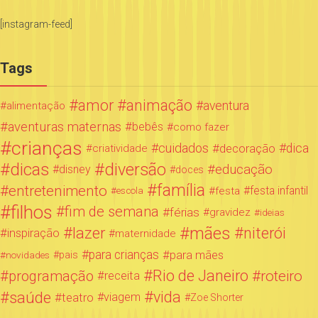
[instagram-feed]
Tags
amor
animação
aventura
alimentação
aventuras maternas
bebês
como fazer
crianças
cuidados
decoração
dica
criatividade
dicas
diversão
educação
disney
doces
família
entretenimento
festa infantil
festa
escola
filhos
fim de semana
férias
gravidez
ideias
mães
lazer
niterói
inspiração
maternidade
para crianças
para mães
novidades
pais
Rio de Janeiro
programação
roteiro
receita
saúde
vida
teatro
viagem
Zoe Shorter