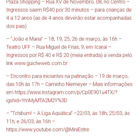
Plaza Shopping – Rua XV de Novembro, 08, no Centro –
Ingressos saem R$40 por 30 minutos – para crianças de
4 a 12 anos (as de 4 anos deverão estar acompanhadas
dos pais)
– “João e Maria” – 18, 19, 25, 26 de março, às 16h –
Teatro UFF – Rua Miguel de Frias, 9, em Icaraí –
Ingressos por R$ 40 e R$ 20 (meia entrada) a venda pelo
link
www.guicheweb.com.br
– Encontro para iniciantes na patinação – 19 de março,
das 10h às 17h – Caminho Niemeyer – Mais informações
em
https://www.instagram.com/p/Cp0E901u4TX/?
igshid=YmMyMTA2M2Y%3D
– “Tchibum! – A Liga Aquática” –22/03, às 18h; 25/03, às
11h, e 26/03, às 16h –
https://www.youtube.com/@MiniEntre