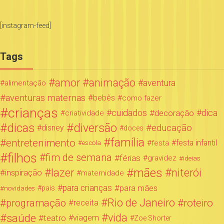
[instagram-feed]
Tags
amor
animação
aventura
alimentação
aventuras maternas
bebês
como fazer
crianças
cuidados
decoração
dica
criatividade
dicas
diversão
educação
disney
doces
família
entretenimento
festa infantil
festa
escola
filhos
fim de semana
férias
gravidez
ideias
mães
lazer
niterói
inspiração
maternidade
para crianças
para mães
novidades
pais
Rio de Janeiro
programação
roteiro
receita
saúde
vida
teatro
viagem
Zoe Shorter