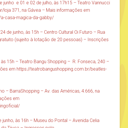
 junho e 01 e 02 de julho, às 17h15 – Teatro Vannucci
r/loja 371, na Gávea – Mais informações em
o/a-casa-magica-da-gabby/
24 de junho, às 15h – Centro Cultural Oi Futuro – Rua
atuito (sujeito à lotação de 20 pessoas) – Inscrições
, às 15h – Teatro Bangu Shopping – R. Fonseca, 240 –
ações em
https://teatrobangushopping.com.br/beatles-
nho – BarraShopping – Av. das Américas, 4.666, na
rmações em
ngoficial/
e junho, às 16h – Museu do Pontal – Avenida Celia
a da Tijuca – Ingressos pelo