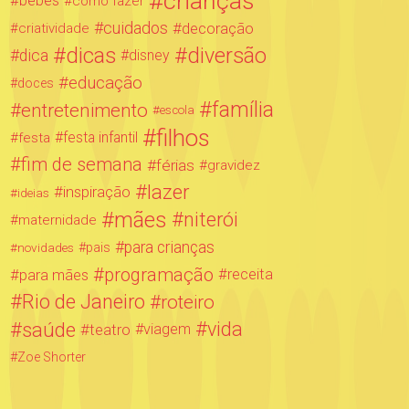
crianças
bebês
como fazer
cuidados
decoração
criatividade
dicas
diversão
dica
disney
educação
doces
família
entretenimento
escola
filhos
festa infantil
festa
fim de semana
férias
gravidez
lazer
inspiração
ideias
mães
niterói
maternidade
para crianças
novidades
pais
programação
para mães
receita
Rio de Janeiro
roteiro
saúde
vida
teatro
viagem
Zoe Shorter