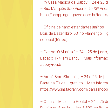
– “A Casa Mágica da Gabby – 24 e 25 de
– Rua Marquês São Vicente, 52/3º Anda
https://shoppingdagavea.com.br/teatr
– Oficina de nano estandartes juninos – 
Dois de Dezembro, 63, no Flamengo – gr
no local (térreo)
– “Nemo: O Musical” – 24 e 25 de junho
Espaço 174, em Bangu – Mais inform
abbey-road/
– Arraiá BarraShopping – 24 e 25 de ju
Barra da Tijuca – gratuito – Mais info
https://www.instagram.com/barrashoppi
– Oficinas Museu do Pontal – 24 e 25 d
Ribeiro da Silva Mendes, 3.300, na Barr