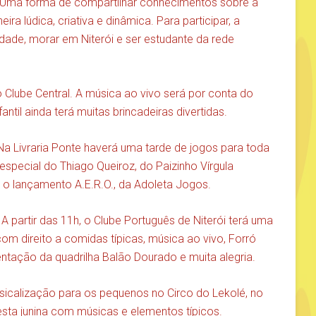
. Uma forma de compartilhar conhecimentos sobre a
a lúdica, criativa e dinâmica. Para participar, a
idade, morar em Niterói e ser estudante da rede
 Clube Central. A música ao vivo será por conta do
ntil ainda terá muitas brincadeiras divertidas.
Na Livraria Ponte haverá uma tarde de jogos para toda
 especial do Thiago Queiroz, do Paizinho Vírgula
, o lançamento A.E.R.O., da Adoleta Jogos.
partir das 11h, o Clube Português de Niterói terá uma
m direito a comidas típicas, música ao vivo, Forró
entação da quadrilha Balão Dourado e muita alegria.
icalização para os pequenos no Circo do Lekolé, no
esta junina com músicas e elementos típicos.