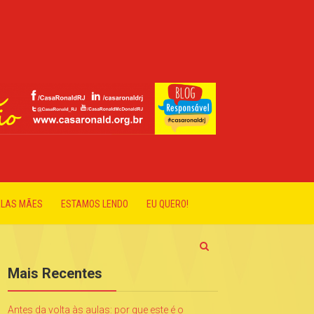
ELAS MÃES
ESTAMOS LENDO
EU QUERO!
Mais Recentes
Antes da volta às aulas: por que este é o