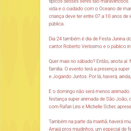
típicos desses seres tão maravilhosos
vida e o cuidado com o Oceano de maneir
criança deve ter entre 07 a 10 anos de 
pública.
Dia 24 também é dia de Festa Junina do
cantor Roberto Veríssimo e o público infa
Quer mais no sábado? Então, anota aí. 
família. O evento terá a presença super
e Jogando Juntos. Por lá, haverá, ainda
E o domingo não será menos animado. A 
festança super animada de São João, co
com Rafan Lins e Michelle Scher, apres
Também na parte da manhã, haverá mus
Arraiá pros miudinhos, um especial de f