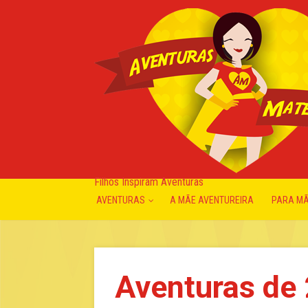
Filhos Inspiram Aventuras
AVENTURAS
A MÃE AVENTUREIRA
PARA M
Aventuras de 