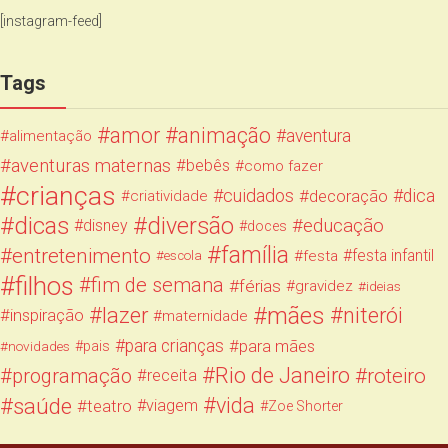
[instagram-feed]
Tags
amor
animação
aventura
alimentação
aventuras maternas
bebês
como fazer
crianças
cuidados
decoração
dica
criatividade
dicas
diversão
educação
disney
doces
família
entretenimento
festa infantil
festa
escola
filhos
fim de semana
férias
gravidez
ideias
mães
lazer
niterói
inspiração
maternidade
para crianças
para mães
novidades
pais
Rio de Janeiro
programação
roteiro
receita
saúde
vida
teatro
viagem
Zoe Shorter