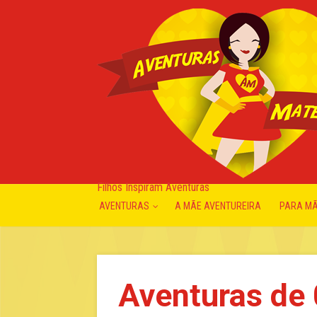
Filhos Inspiram Aventuras
AVENTURAS
A MÃE AVENTUREIRA
PARA M
Aventuras de 