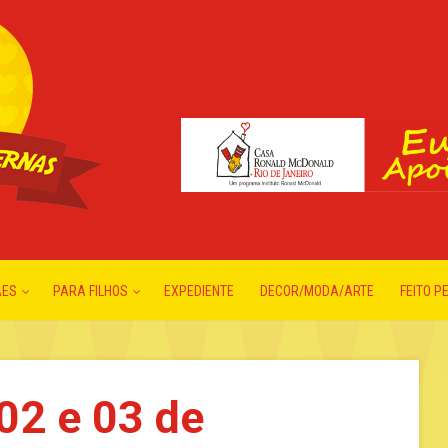
ÃES
PARA FILHOS
EXPEDIENTE
DECOR/MODA/ARTE
FEITO P
02 e 03 de