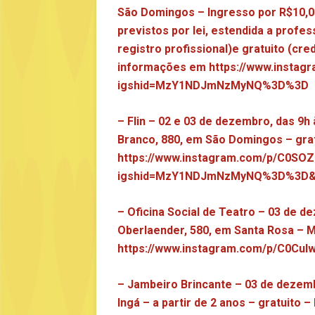
São Domingos – Ingresso por R$10,00
previstos por lei, estendida a profe
registro profissional)e gratuito (cre
informações em
https://www.insta
igshid=MzY1NDJmNzMyNQ%3D%3D
– Flin – 02 e 03 de dezembro, das 9h
Branco, 880, em São Domingos – gra
https://www.instagram.com/p/C0SO
igshid=MzY1NDJmNzMyNQ%3D%3D&
– Oficina Social de Teatro – 03 de d
Oberlaender, 580, em Santa Rosa – 
https://www.instagram.com/p/C0
– Jambeiro Brincante – 03 de dezembr
Ingá – a partir de 2 anos – gratuito