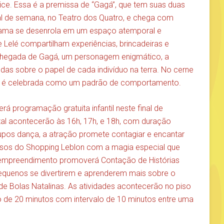
lhice. Essa é a premissa de “Gagá”, que tem suas duas
al de semana, no Teatro dos Quatro, e chega com
trama se desenrola em um espaço atemporal e
 Lelé compartilham experiências, brincadeiras e
chegada de Gagá, um personagem enigmático, a
ndas sobre o papel de cada indivíduo na terra. No cerne
ade é celebrada como um padrão de comportamento.
rá programação gratuita infantil neste final de
al acontecerão às 16h, 17h, e 18h, com duração
pos dança, a atração promete contagiar e encantar
pisos do Shopping Leblon com a magia especial que
empreendimento promoverá Contação de Histórias
equenos se divertirem e aprenderem mais sobre o
 de Bolas Natalinas. As atividades acontecerão no piso
o de 20 minutos com intervalo de 10 minutos entre uma