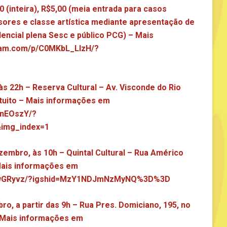
 (inteira), R$5,00 (meia entrada para casos
ssores e classe artística mediante apresentação de
dencial plena Sesc e público PCG) – Mais
gram.com/p/C0MKbL_LlzH/?
 às 22h – Reserva Cultural – Av. Visconde do Rio
tuito – Mais informações em
ZnEOszY/?
img_index=1
ezembro, às 10h – Quintal Cultural – Rua Américo
Mais informações em
CuIwGRyvz/?igshid=MzY1NDJmNzMyNQ%3D%3D
o, a partir das 9h – Rua Pres. Domiciano, 195, no
 – Mais informações em