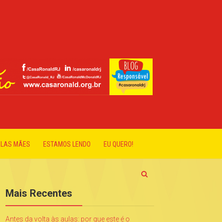
ELAS MÃES
ESTAMOS LENDO
EU QUERO!
Mais Recentes
Antes da volta às aulas: por que este é o