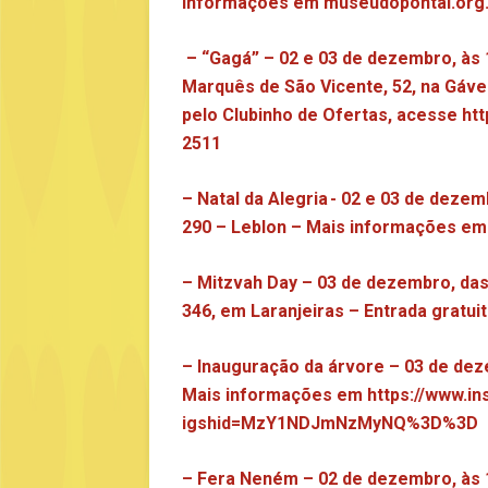
informações em
museudopontal.org.
– “Gagá” – 02 e 03 de dezembro, às 
Marquês de São Vicente, 52, na Gáv
pelo Clubinho de Ofertas, acesse
htt
2511
– Natal da Alegria - 02 e 03 de deze
290 – Leblon – Mais informações em
– Mitzvah Day – 03 de dezembro, das 
346, em Laranjeiras – Entrada gratui
– Inauguração da árvore – 03 de de
Mais informações em
https://www.
igshid=MzY1NDJmNzMyNQ%3D%3D
– Fera Neném – 02 de dezembro, às 1