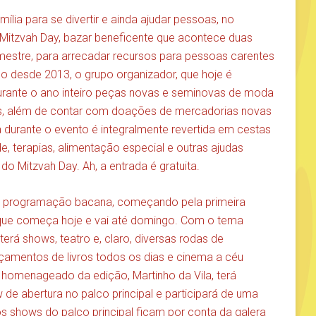
ia para se divertir e ainda ajudar pessoas, no
Mitzvah Day, bazar beneficente que acontece duas
estre, para arrecadar recursos para pessoas carentes
o desde 2013, o grupo organizador, que hoje é
durante o ano inteiro peças novas e seminovas de moda
rios, além de contar com doações de mercadorias novas
a durante o evento é integralmente revertida em cestas
, terapias, alimentação especial e outras ajudas
o Mitzvah Day. Ah, a entrada é gratuita.
a programação bacana, começando pela primeira
i, que começa hoje e vai até domingo. Com o tema
 terá shows, teatro e, claro, diversas rodas de
nçamentos de livros todos os dias e cinema a céu
homenageado da edição, Martinho da Vila, terá
w de abertura no palco principal e participará de uma
 shows do palco principal ficam por conta da galera