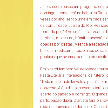
Já pra quem busca um programa em famíl
domingo acontecerá na hebraica Rio o 
vezes por ano, sendo uma em cada sem
da comunidade judaica do Rio. Realizad
formado por 14 voluntárias, arrecada 
feminina, masculina, infantil e acessó
doadas por lojistas. A renda arrecadad
básicas, medicamentos, planos de saúde
pontuais que se encaixam no propósito d
Em Niterói também vai acontecer muit
Festa Literária Internacional de Niteró
“Toda maneira de ler vale a pena”, a Flin
conversa. Além disso, o evento terá la
aberto no sábado e domingo. O grande 
participação dupla! O artista fará o sho
roda de conversa no domingo. Os outros