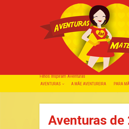
Filhos Inspiram Aventuras
AVENTURAS
A MÃE AVENTUREIRA
PARA M
Aventuras de 