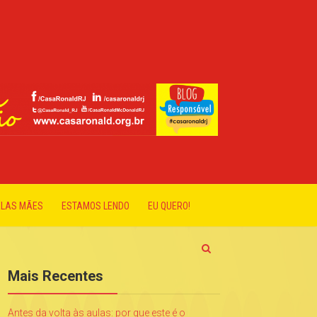
ELAS MÃES
ESTAMOS LENDO
EU QUERO!
Mais Recentes
Antes da volta às aulas: por que este é o