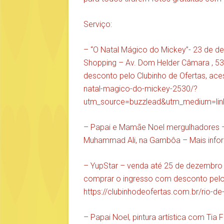
Serviço:
– “O Natal Mágico do Mickey”- 23 de de
Shopping – Av. Dom Helder Câmara , 5
desconto pelo Clubinho de Ofertas, ac
natal-magico-do-mickey-2530/?
utm_source=buzzlead&utm_medium=l
– Papai e Mamãe Noel mergulhadores –
Muhammad Ali, na Gambôa – Mais inf
– YupStar – venda até 25 de dezembro –
comprar o ingresso com desconto pelo 
https://clubinhodeofertas.com.br/rio-de
– Papai Noel, pintura artística com Tia 