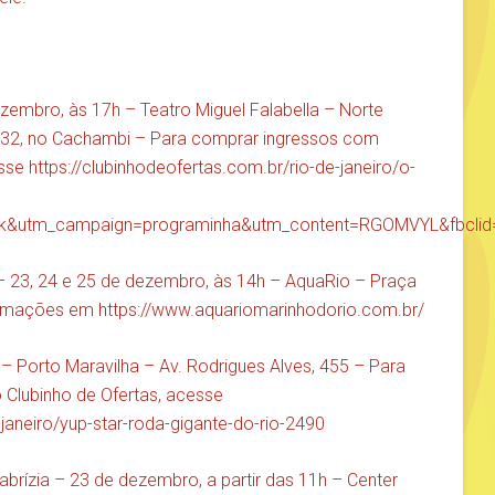
zembro, às 17h – Teatro Miguel Falabella – Norte
332, no Cachambi – Para comprar ingressos com
esse
https://clubinhodeofertas.com.br/rio-de-janeiro/o-
ink&utm_campaign=programinha&utm_content=RGOMVYL&fb
 23, 24 e 25 de dezembro, às 14h – AquaRio – Praça
ormações em
https://www.aquariomarinhodorio.com.br/
 Porto Maravilha – Av. Rodrigues Alves, 455 – Para
Clubinho de Ofertas, acesse
-janeiro/yup-star-roda-gigante-do-rio-2490
Fabrízia – 23 de dezembro, a partir das 11h – Center