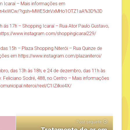
em Icaraí – Mais informações em
1AXEn4xWCw/?igsh=MWE5dnVxMHo1OTZ1aA%3D%3D
 ás 17h – Shopping Icaraí – Rua Ator Paulo Gustavo,
https://www.instagram.com/shoppingicarai229/
 das 15h – Plaza Shopping Niterói – Rua Quinze de
mações em
https://www.instagram.com/plazaniteroi/
ro, das 13h às 18h; e 24 de dezembro, das 11h às
v. Feliciano Sodré, 488, no Centro – Mais informações
unicipal.niteroi/reel/C1IZilkxi4X/
Post seguinte
Tratamento do ar em