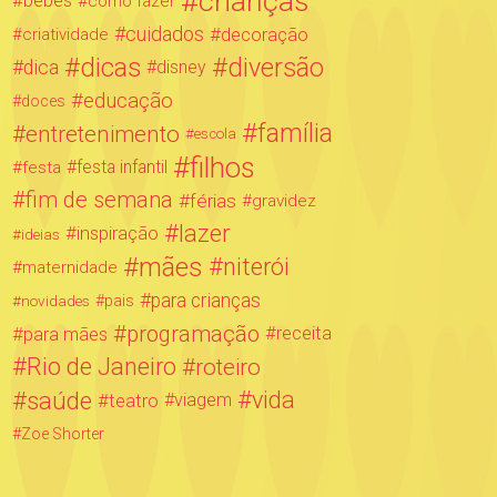
crianças
bebês
como fazer
cuidados
decoração
criatividade
dicas
diversão
dica
disney
educação
doces
família
entretenimento
escola
filhos
festa infantil
festa
fim de semana
férias
gravidez
lazer
inspiração
ideias
mães
niterói
maternidade
para crianças
novidades
pais
programação
para mães
receita
Rio de Janeiro
roteiro
saúde
vida
teatro
viagem
Zoe Shorter