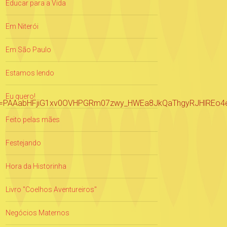
Educar para a Vida
Em Niterói
Em São Paulo
Estamos lendo
Eu quero!
clid=PAAabHFjiG1xv0OVHPGRm07zwy_HWEa8JkQaThgyRJHlREo
Feito pelas mães
Festejando
Hora da Historinha
Livro "Coelhos Aventureiros"
Negócios Maternos