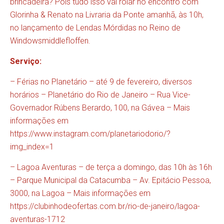
brincadeira? Pois tudo isso vai rolar no encontro com
Glorinha & Renato na Livraria da Ponte amanhã, às 10h,
no lançamento de Lendas Mórdidas no Reino de
Windowsmiddlefloffen.
Serviço:
– Férias no Planetário – até 9 de fevereiro, diversos
horários – Planetário do Rio de Janeiro – Rua Vice-
Governador Rúbens Berardo, 100, na Gávea – Mais
informações em
https://www.instagram.com/planetariodorio/?
img_index=1
– Lagoa Aventuras – de terça a domingo, das 10h às 16h
– Parque Municipal da Catacumba – Av. Epitácio Pessoa,
3000, na Lagoa – Mais informações em
https://clubinhodeofertas.com.br/rio-de-janeiro/lagoa-
aventuras-1712