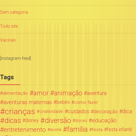
Sem categoria
Todo site
Vacinas
[instagram-feed]
Tags
amor
animação
aventura
alimentação
aventuras maternas
bebês
como fazer
crianças
cuidados
decoração
dica
criatividade
dicas
diversão
educação
disney
doces
família
entretenimento
festa infantil
festa
escola