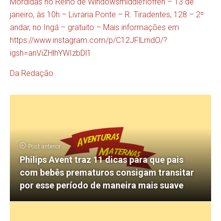
Mórdidas no Reino de Windowsmiddlefloffen – 13 de
janeiro, às 10h – Livraria Ponte – R. Tiradentes, 128 – 2º
andar, no Ingá – gratuito – Mais informações em
https://www.instagram.com/p/C12JFlLrndO/?
igsh=anViZHlhYWIzbDl1
Da Redação.
Post anterior
Philips Avent traz 11 dicas para que pais
com bebês prematuros consigam transitar
por esse período de maneira mais suave