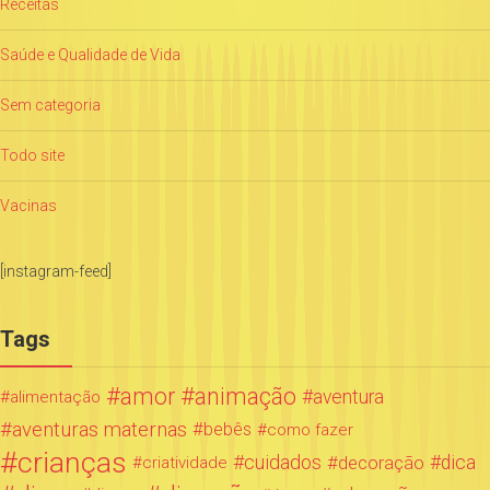
Receitas
Saúde e Qualidade de Vida
Sem categoria
Todo site
Vacinas
[instagram-feed]
Tags
amor
animação
aventura
alimentação
aventuras maternas
bebês
como fazer
crianças
cuidados
decoração
dica
criatividade