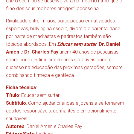
que o seu filho se desenvolverá no mesmo ritmo que o
filho dos seus melhores amigos”, aconselha.
Rivalidade entre irmãos, participação em atividades
esportivas, bullying na escola, divórcio e parentalidade
por parte de madrastas e padrastos também são
tópicos abordados. Em
Educar sem surtar
,
Dr. Daniel
Amen
e
Dr. Charles Fay
unem 40 anos de pesquisas
sobre como estimular cérebros saudáveis para ter
sucesso na educação das próximas gerações, sempre
combinando firmeza e gentileza.
Ficha técnica
:
Título
: Educar sem surtar
Subtítulo
: Como ajudar crianças e jovens a se tornarem
adultos responsáveis, confiantes e emocionalmente
saudáveis
Autores
: Daniel Amen e Charles Fay