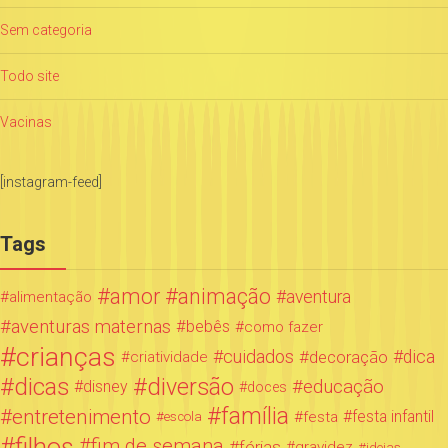
Sem categoria
Todo site
Vacinas
[instagram-feed]
Tags
amor
animação
aventura
alimentação
aventuras maternas
bebês
como fazer
crianças
cuidados
decoração
dica
criatividade
dicas
diversão
educação
disney
doces
família
entretenimento
festa infantil
festa
escola
filhos
fim de semana
férias
gravidez
ideias