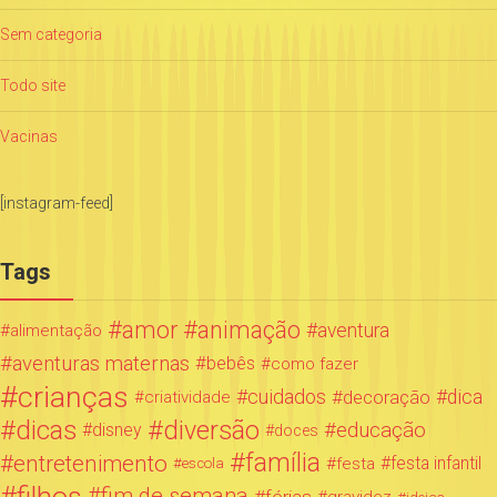
Sem categoria
Todo site
Vacinas
[instagram-feed]
Tags
amor
animação
aventura
alimentação
aventuras maternas
bebês
como fazer
crianças
cuidados
decoração
dica
criatividade
dicas
diversão
educação
disney
doces
família
entretenimento
festa infantil
festa
escola
fim de semana