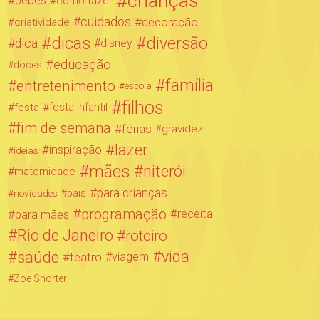
crianças
bebês
como fazer
cuidados
decoração
criatividade
dicas
diversão
dica
disney
educação
doces
família
entretenimento
escola
filhos
festa infantil
festa
fim de semana
férias
gravidez
lazer
inspiração
ideias
mães
niterói
maternidade
para crianças
novidades
pais
programação
para mães
receita
Rio de Janeiro
roteiro
saúde
vida
teatro
viagem
Zoe Shorter