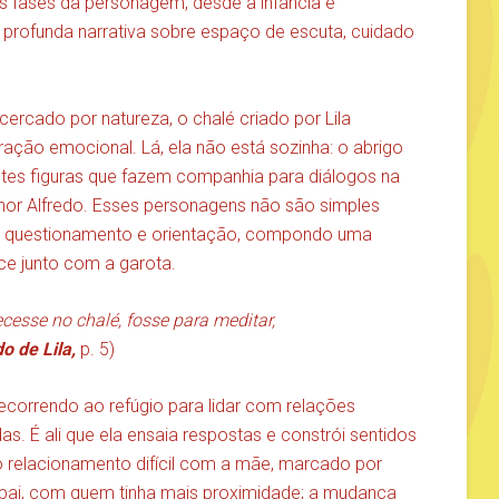
s fases da personagem, desde a infância e
 profunda narrativa sobre espaço de escuta, cuidado
ercado por natureza, o chalé criado por Lila
ração emocional. Lá, ela não está sozinha: o abrigo
ntes figuras que fazem companhia para diálogos na
hor Alfredo. Esses personagens não são simples
 de questionamento e orientação, compondo uma
ce junto com a garota.
esse no chalé, fosse para meditar,
 de Lila,
p. 5)
recorrendo ao refúgio para lidar com relações
das. É ali que ela ensaia respostas e constrói sentidos
 relacionamento difícil com a mãe, marcado por
 pai, com quem tinha mais proximidade; a mudança