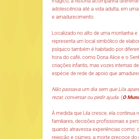
mágico, a história acompanha diferente
adolescência até a vida adulta, em uma
e amadurecimento.
Localizado no alto de uma montanha e c
representa um local simbólico de elabo
psíquico também é habitado por difere
hora do café, como Dona Alice e o Sen
criações infantis, mas vozes internas
espécie de rede de apoio que amadure
Não passava um dia sem que Lila aparec
rezar, conversar ou pedir ajuda.
(
O Mundo
À medida que Lila cresce, ela continua 
familiares, decisões profissionais e per
quando atravessa experiências como: o
rejeição e ciúmes; a morte precoce do