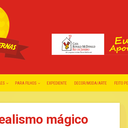
ÃES
PARA FILHOS
EXPEDIENTE
DECOR/MODA/ARTE
FEITO P
ealismo mágico