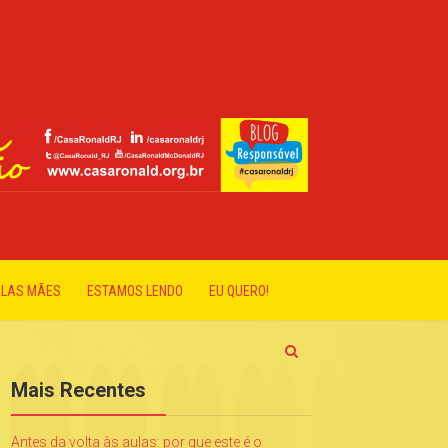
ELAS MÃES
ESTAMOS LENDO
EU QUERO!
Mais Recentes
Antes da volta às aulas: por que este é o