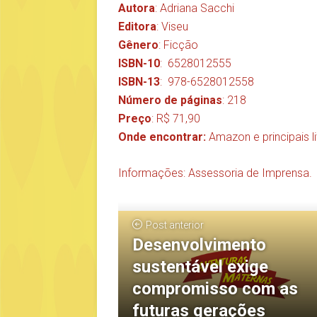
Autora
: Adriana Sacchi
Editora
: Viseu
Gênero
: Ficção
ISBN-10
: ‎ 6528012555
ISBN-13
: ‎ 978-6528012558
Número de páginas
: 218
Preço
: R$ 71,90
Onde encontrar:
Amazon
e principais l
Informações: Assessoria de Imprensa.
Post anterior
Desenvolvimento
sustentável exige
compromisso com as
futuras gerações