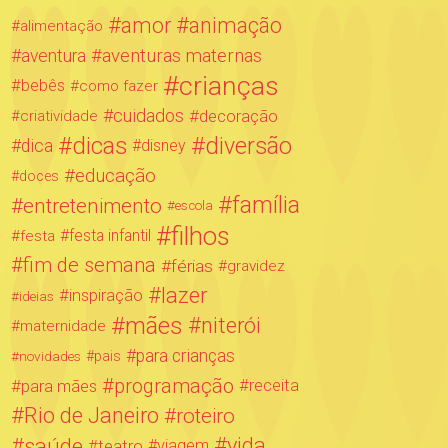
amor
animação
alimentação
aventuras maternas
aventura
crianças
bebês
como fazer
cuidados
decoração
criatividade
dicas
diversão
dica
disney
educação
doces
família
entretenimento
escola
filhos
festa infantil
festa
fim de semana
férias
gravidez
lazer
inspiração
ideias
mães
niterói
maternidade
para crianças
novidades
pais
programação
para mães
receita
Rio de Janeiro
roteiro
saúde
vida
teatro
viagem