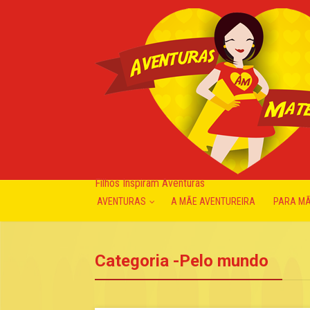
Filhos Inspiram Aventuras
AVENTURAS
A MÃE AVENTUREIRA
PARA M
Categoria -Pelo mundo