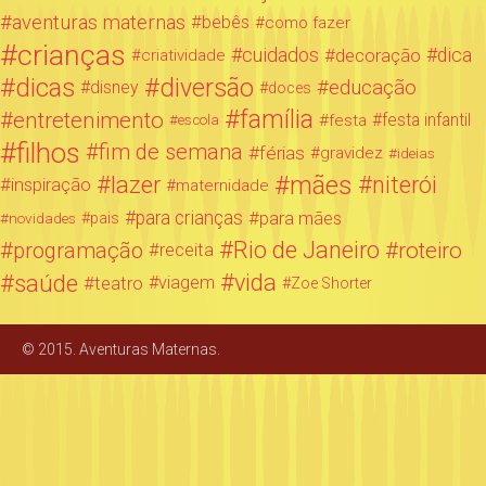
aventuras maternas
bebês
como fazer
crianças
cuidados
decoração
dica
criatividade
dicas
diversão
educação
disney
doces
família
entretenimento
festa infantil
festa
escola
filhos
fim de semana
férias
gravidez
ideias
mães
lazer
niterói
inspiração
maternidade
para crianças
para mães
novidades
pais
Rio de Janeiro
programação
roteiro
receita
saúde
vida
teatro
viagem
Zoe Shorter
© 2015. Aventuras Maternas.