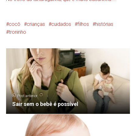
cocô
crianças
cuidados
filhos
histórias
troninho
Post anterior
Sair sem o bebê é possível