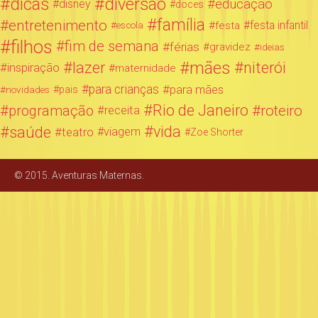
dicas
diversão
educação
disney
doces
família
entretenimento
festa infantil
festa
escola
filhos
fim de semana
férias
gravidez
ideias
mães
lazer
niterói
inspiração
maternidade
para crianças
para mães
novidades
pais
Rio de Janeiro
programação
roteiro
receita
saúde
vida
teatro
viagem
Zoe Shorter
© 2015. Aventuras Maternas.