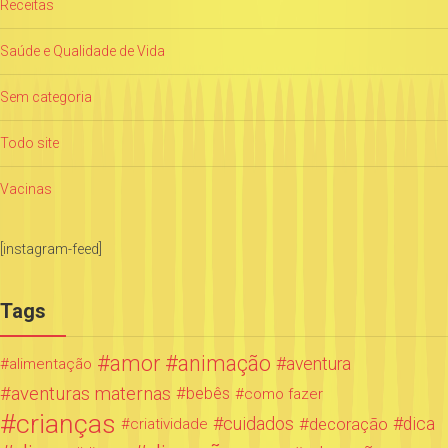
Receitas
Saúde e Qualidade de Vida
Sem categoria
Todo site
Vacinas
[instagram-feed]
Tags
amor
animação
aventura
alimentação
aventuras maternas
bebês
como fazer
crianças
cuidados
decoração
dica
criatividade