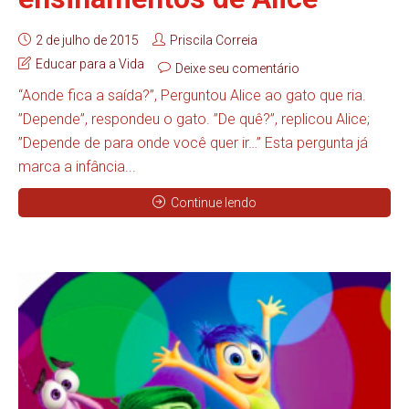
2 de julho de 2015
Priscila Correia
Educar para a Vida
Deixe seu comentário
“Aonde fica a saída?”, Perguntou Alice ao gato que ria.
”Depende”, respondeu o gato. ”De quê?”, replicou Alice;
”Depende de para onde você quer ir…” Esta pergunta já
marca a infância...
Continue lendo