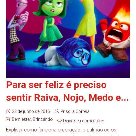
Para ser feliz é preciso
sentir Raiva, Nojo, Medo e...
23 de junho de 2015
Priscila Correia
Bem estar
,
Brincando
Deixe seu comentário
Explicar como funciona o coração, o pulmão ou os