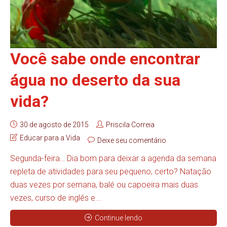
Você sabe onde encontrar
água no deserto da sua
vida?
30 de agosto de 2015
Priscila Correia
Educar para a Vida
Deixe seu comentário
Segunda-feira… Dia bom para deixar a agenda da semana
repleta de atividades para seu pequeno, certo? Natação
duas vezes por semana, balé ou capoeira mais duas
vezes, curso de inglês e...
Continue lendo