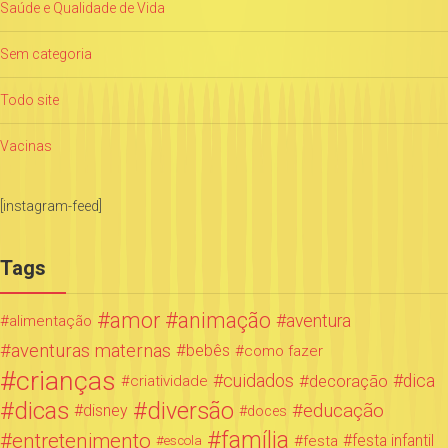
Saúde e Qualidade de Vida
Sem categoria
Todo site
Vacinas
[instagram-feed]
Tags
amor
animação
aventura
alimentação
aventuras maternas
bebês
como fazer
crianças
cuidados
decoração
dica
criatividade
dicas
diversão
educação
disney
doces
família
entretenimento
festa infantil
festa
escola