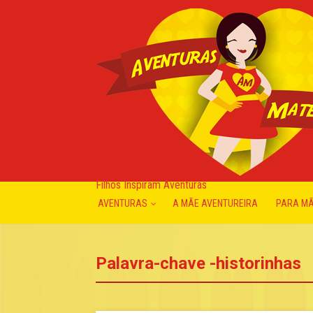
Filhos Inspiram Aventuras
AVENTURAS
A MÃE AVENTUREIRA
PARA M
Palavra-chave -historinhas