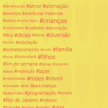
amor
animação
alimentação
aventuras maternas
aventura
crianças
bebês
como fazer
cuidados
decoração
criatividade
dicas
diversão
dica
disney
educação
doces
família
entretenimento
escola
filhos
festa infantil
festa
fim de semana
férias
gravidez
lazer
inspiração
ideias
mães
niterói
maternidade
para crianças
novidades
pais
programação
para mães
receita
Rio de Janeiro
roteiro
saúde
vida
teatro
viagem