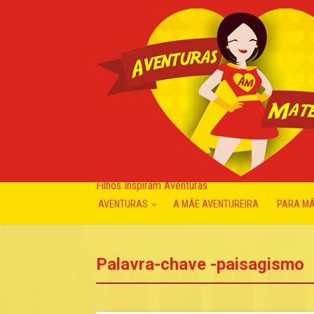
Filhos Inspiram Aventuras
AVENTURAS
A MÃE AVENTUREIRA
PARA M
Palavra-chave -paisagismo