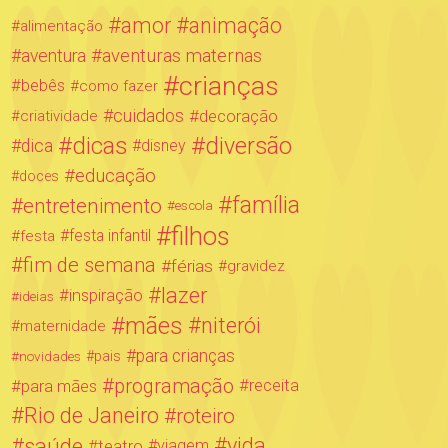
amor
animação
alimentação
aventuras maternas
aventura
crianças
bebês
como fazer
cuidados
decoração
criatividade
dicas
diversão
dica
disney
educação
doces
família
entretenimento
escola
filhos
festa infantil
festa
fim de semana
férias
gravidez
lazer
inspiração
ideias
mães
niterói
maternidade
para crianças
novidades
pais
programação
para mães
receita
Rio de Janeiro
roteiro
saúde
vida
teatro
viagem