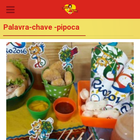
Palavra-chave -pipoca