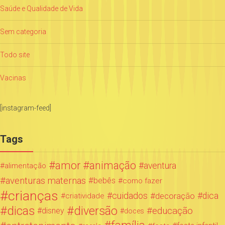
Saúde e Qualidade de Vida
Sem categoria
Todo site
Vacinas
[instagram-feed]
Tags
amor
animação
aventura
alimentação
aventuras maternas
bebês
como fazer
crianças
cuidados
decoração
dica
criatividade
dicas
diversão
educação
disney
doces