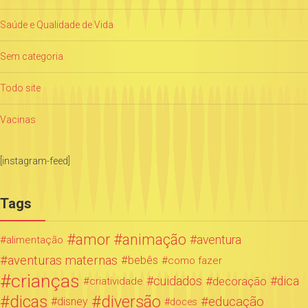
Saúde e Qualidade de Vida
Sem categoria
Todo site
Vacinas
[instagram-feed]
Tags
amor
animação
aventura
alimentação
aventuras maternas
bebês
como fazer
crianças
cuidados
decoração
dica
criatividade
dicas
diversão
educação
disney
doces