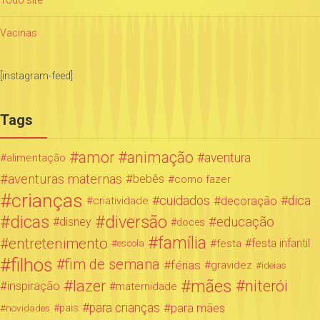
Vacinas
[instagram-feed]
Tags
amor
animação
aventura
alimentação
aventuras maternas
bebês
como fazer
crianças
cuidados
decoração
dica
criatividade
dicas
diversão
educação
disney
doces
família
entretenimento
festa infantil
festa
escola
filhos
fim de semana
férias
gravidez
ideias
mães
lazer
niterói
inspiração
maternidade
para crianças
para mães
novidades
pais