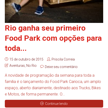
Rio ganha seu primeiro
Food Park com opções para
toda...
15 de outubro de 2015
Priscila Correia
Aventuras
,
No Rio
Deixe seu comentário
A novidade de programação da semana para toda a
família é o lançamento do Food Park Carioca, um amplo
espaço, aberto diariamente, destinado aos Trucks, Bikes
e Motos, de forma permanente. O...
Continue lendo