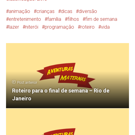
animação
crianças
dicas
diversão
entretenimento
família
filhos
fim de semana
lazer
niterói
programação
roteiro
vida
Post anterior
Roteiro para o final de semana – Rio de
Janeiro