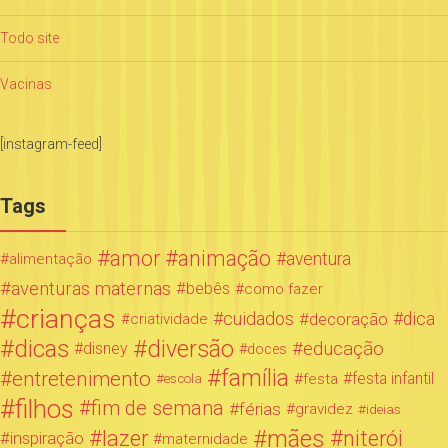
Todo site
Vacinas
[instagram-feed]
Tags
amor
animação
aventura
alimentação
aventuras maternas
bebês
como fazer
crianças
cuidados
decoração
dica
criatividade
dicas
diversão
educação
disney
doces
família
entretenimento
festa infantil
festa
escola
filhos
fim de semana
férias
gravidez
ideias
mães
lazer
niterói
inspiração
maternidade