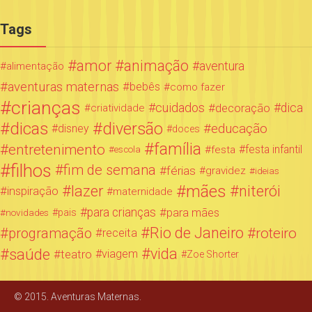
Tags
amor
animação
aventura
alimentação
aventuras maternas
bebês
como fazer
crianças
cuidados
decoração
dica
criatividade
dicas
diversão
educação
disney
doces
família
entretenimento
festa infantil
festa
escola
filhos
fim de semana
férias
gravidez
ideias
mães
lazer
niterói
inspiração
maternidade
para crianças
para mães
novidades
pais
Rio de Janeiro
programação
roteiro
receita
saúde
vida
teatro
viagem
Zoe Shorter
© 2015. Aventuras Maternas.