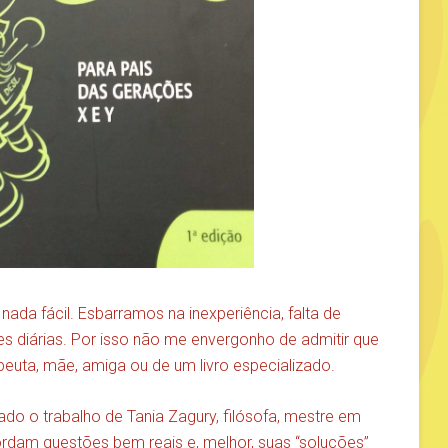
 nada fácil. Esbarramos na inexperiência, falta de
es diárias. Por isso não me envergonho de admitir que
apeuta, mãe, amiga ou de um livro especializado.
 o trabalho de Tania Zagury, filósofa, mestre em
rdam questões bem reais e, melhor, suas “soluções”