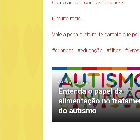
Como acabar com os chiliques?
E muito mais….
Vale a pena a leitura, te garanto que pe
crianças
educação
filhos
livros
Post anterior
Entenda o papel da
alimentação no tratame
do autismo