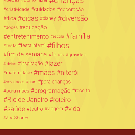
crianças
bebês
como fazer
cuidados
decoração
criatividade
dicas
diversão
dica
disney
educação
doces
família
entretenimento
escola
filhos
festa infantil
festa
fim de semana
férias
gravidez
lazer
inspiração
ideias
mães
niterói
maternidade
para crianças
novidades
pais
programação
para mães
receita
Rio de Janeiro
roteiro
saúde
vida
teatro
viagem
Zoe Shorter