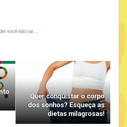
rder você não vai…..
Post seguinte
nto
Quer conquistar o corpo
dos sonhos? Esqueça as
dietas milagrosas!