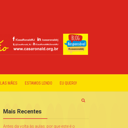
ELAS MÃES
ESTAMOS LENDO
EU QUERO!
Mais Recentes
Antes da volta às aulas: por que este é o