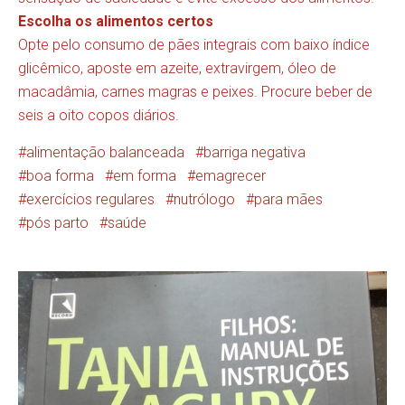
Escolha os alimentos certos
Opte pelo consumo de pães integrais com baixo índice
glicêmico, aposte em azeite, extravirgem, óleo de
macadâmia, carnes magras e peixes. Procure beber de
seis a oito copos diários.
alimentação balanceada
barriga negativa
boa forma
em forma
emagrecer
exercícios regulares
nutrólogo
para mães
pós parto
saúde