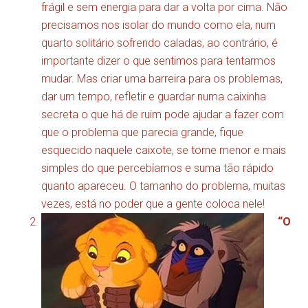
frágil e sem energia para dar a volta por cima. Não
precisamos nos isolar do mundo como ela, num
quarto solitário sofrendo caladas, ao contrário, é
importante dizer o que sentimos para tentarmos
mudar. Mas criar uma barreira para os problemas,
dar um tempo, refletir e guardar numa caixinha
secreta o que há de ruim pode ajudar a fazer com
que o problema que parecia grande, fique
esquecido naquele caixote, se torne menor e mais
simples do que percebíamos e suma tão rápido
quanto apareceu. O tamanho do problema, muitas
vezes, está no poder que a gente coloca nele!
“O