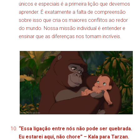
únicos e especiais é a primeira lição que devemos
aprender. É exatamente a falta de compreensão
sobre isso que cria os maiores conflitos ao redor
do mundo. Nossa missão individual é entender e
ensinar que as diferenças nos tornam incríveis.
“Essa ligação entre nós não pode ser quebrada.
Eu estarei aqui, não chore” – Kala para Tarzan.