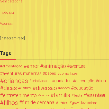
Sem categoria
Todo site
Vacinas
[instagram-feed]
Tags
amor
animação
aventura
alimentação
aventuras maternas
bebês
como fazer
crianças
cuidados
decoração
dica
criatividade
dicas
diversão
educação
disney
doces
família
entretenimento
festa infantil
festa
escola
filhos
fim de semana
férias
gravidez
ideias