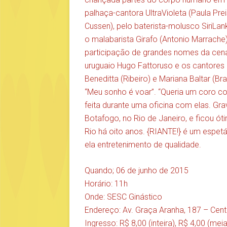
palhaça-cantora UltraVioleta (Paula Pre
Cussen), pelo baterista-molusco SiriLank
o malabarista Girafo (Antonio Marrache
participação de grandes nomes da cena
uruguaio Hugo Fattoruso e os cantores Ju
Beneditta (Ribeiro) e Mariana Baltar (Br
“Meu sonho é voar”. “Queria um coro c
feita durante uma oficina com elas. Gr
Botafogo, no Rio de Janeiro, e ficou ót
Rio há oito anos. {RIANTE!} é um espet
ela entretenimento de qualidade.
Quando; 06 de junho de 2015
Horário: 11h
Onde: SESC Ginástico
Endereço: Av. Graça Aranha, 187 – Cent
Ingresso: R$ 8,00 (inteira), R$ 4,00 (mei