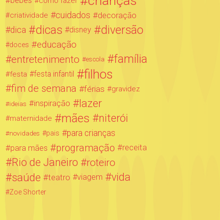
crianças
bebês
como fazer
cuidados
decoração
criatividade
dicas
diversão
dica
disney
educação
doces
família
entretenimento
escola
filhos
festa infantil
festa
fim de semana
férias
gravidez
lazer
inspiração
ideias
mães
niterói
maternidade
para crianças
novidades
pais
programação
para mães
receita
Rio de Janeiro
roteiro
saúde
vida
teatro
viagem
Zoe Shorter