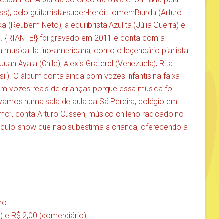
iss), pelo guitarrista-super-herói HomemBunda (Arturo
a (Reubem Neto), a equilibrista Azulita (Júlia Guerra) e
). {RIANTE!} foi gravado em 2011 e conta com a
 musical latino-americana, como o legendário pianista
an Ayala (Chile), Alexis Graterol (Venezuela), Rita
asil). O álbum conta ainda com vozes infantis na faixa
om vozes reais de crianças porque essa música foi
avamos numa sala de aula da Sá Pereira, colégio em
imo”, conta Arturo Cussen, músico chileno radicado no
áculo-show que não subestima a criança, oferecendo a
ro
a) e R$ 2,00 (comerciário)