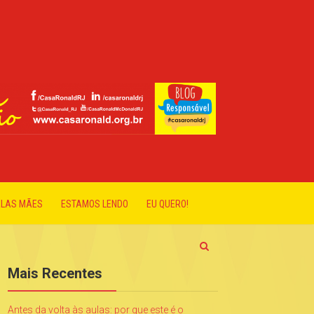
ELAS MÃES
ESTAMOS LENDO
EU QUERO!
Mais Recentes
Antes da volta às aulas: por que este é o