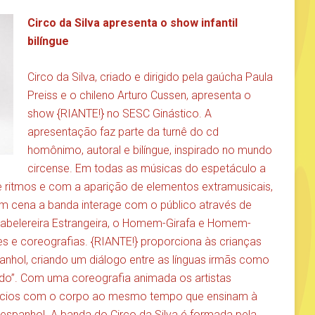
Circo da Silva apresenta o show infantil
bilíngue
Circo da Silva, criado e dirigido pela gaúcha Paula
Preiss e o chileno Arturo Cussen, apresenta o
show {RIANTE!} no SESC Ginástico. A
apresentação faz parte da turnê do cd
homônimo, autoral e bilíngue, inspirado no mundo
circense. Em todas as músicas do espetáculo a
e ritmos e com a aparição de elementos extramusicais,
Em cena a banda interage com o público através de
Cabelereira Estrangeira, o Homem-Girafa e Homem-
s e coreografias. {RIANTE!} proporciona às crianças
nhol, criando um diálogo entre as línguas irmãs como
do”. Com uma coreografia animada os artistas
rcícios com o corpo ao mesmo tempo que ensinam à
spanhol. A banda do Circo da Silva é formada pela