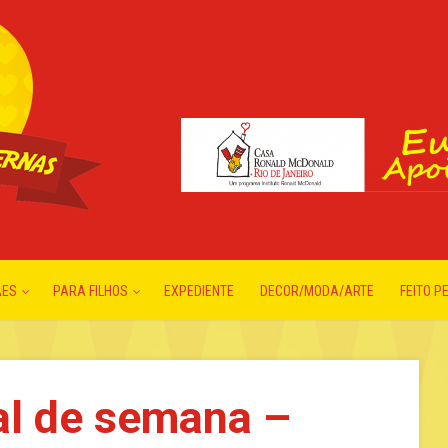
ÃES
PARA FILHOS
EXPEDIENTE
DECOR/MODA/ARTE
FEITO P
nal de semana –