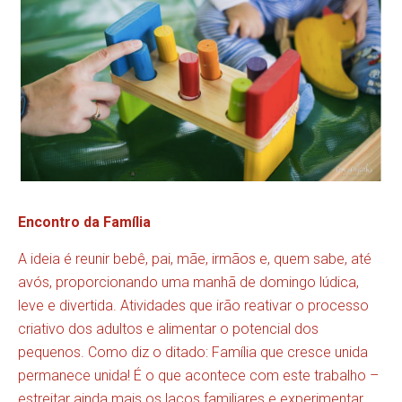
Encontro da Família
A ideia é reunir bebê, pai, mãe, irmãos e, quem sabe, até
avós, proporcionando uma manhã de domingo lúdica,
leve e divertida. Atividades que irão reativar o processo
criativo dos adultos e alimentar o potencial dos
pequenos. Como diz o ditado: Família que cresce unida
permanece unida! É o que acontece com este trabalho –
estreitar ainda mais os laços familiares e experimentar