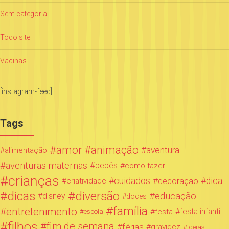
Sem categoria
Todo site
Vacinas
[instagram-feed]
Tags
amor
animação
aventura
alimentação
aventuras maternas
bebês
como fazer
crianças
cuidados
decoração
dica
criatividade
dicas
diversão
educação
disney
doces
família
entretenimento
festa infantil
festa
escola
filhos
fim de semana
férias
gravidez
ideias