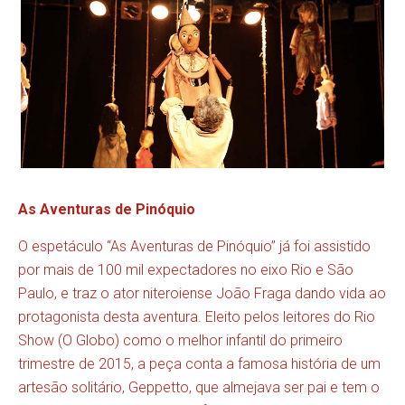
As Aventuras de Pinóquio
O espetáculo “As Aventuras de Pinóquio” já foi assistido
por mais de 100 mil expectadores no eixo Rio e São
Paulo, e traz o ator niteroiense João Fraga dando vida ao
protagonista desta aventura. Eleito pelos leitores do Rio
Show (O Globo) como o melhor infantil do primeiro
trimestre de 2015, a peça conta a famosa história de um
artesão solitário, Geppetto, que almejava ser pai e tem o