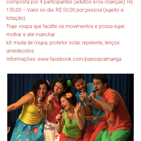
composta por 4 participantes (adultos e/ou crianças): R$
130,00 – Valor no dia: R$ 50,00 por pessoa (sujeito a
lotação)
Traje: roupa que facilite os movimentos e possa sujar,
molhar e até manchar
kit: muda de roupa, protetor solar, repelente, lenços
umedecidos.
Informações:
www.facebook.com/panospramanga