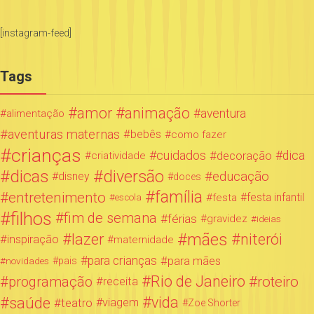
[instagram-feed]
Tags
amor
animação
aventura
alimentação
aventuras maternas
bebês
como fazer
crianças
cuidados
decoração
dica
criatividade
dicas
diversão
educação
disney
doces
família
entretenimento
festa infantil
festa
escola
filhos
fim de semana
férias
gravidez
ideias
mães
lazer
niterói
inspiração
maternidade
para crianças
para mães
novidades
pais
Rio de Janeiro
programação
roteiro
receita
saúde
vida
teatro
viagem
Zoe Shorter