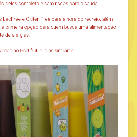
ão deles completa e sem riscos para a saúde.
s LacFree e Gluten Free para a hora do recreio, além
 são a primeira opção para quem busca uma alimentação
e de alergias.
enda no Hortifruti e lojas similares