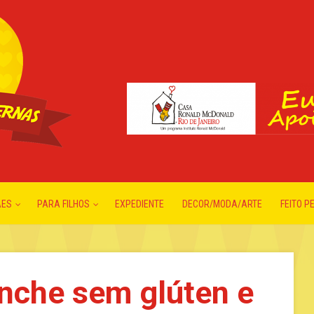
ÃES
PARA FILHOS
EXPEDIENTE
DECOR/MODA/ARTE
FEITO P
anche sem glúten e