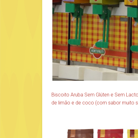
Biscoito Aruba Sem Glúten e Sem Lactos
de limão e de coco (com sabor muito 