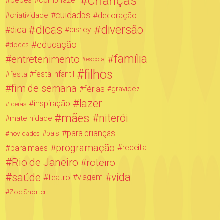
crianças
bebês
como fazer
cuidados
decoração
criatividade
dicas
diversão
dica
disney
educação
doces
família
entretenimento
escola
filhos
festa infantil
festa
fim de semana
férias
gravidez
lazer
inspiração
ideias
mães
niterói
maternidade
para crianças
novidades
pais
programação
para mães
receita
Rio de Janeiro
roteiro
saúde
vida
teatro
viagem
Zoe Shorter