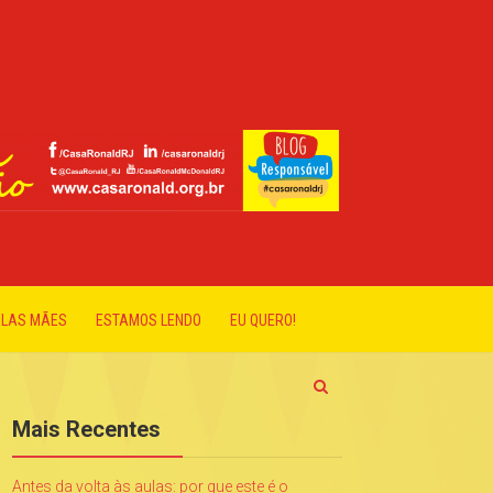
ELAS MÃES
ESTAMOS LENDO
EU QUERO!
Mais Recentes
Antes da volta às aulas: por que este é o