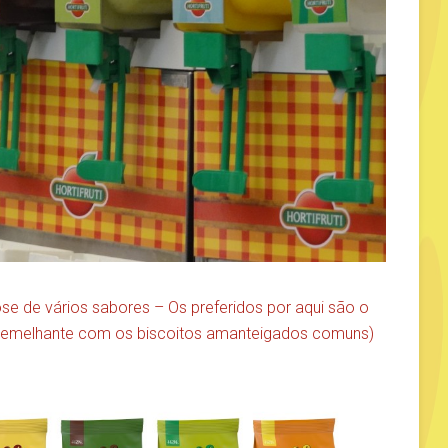
e de vários sabores – Os preferidos por aqui são o
semelhante com os biscoitos amanteigados comuns)