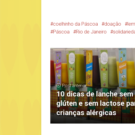
coelhinho da Páscoa
doação
lem
Páscoa
Rio de Janeiro
solidarie
Post anterior
10 dicas de lanche sem
glúten e sem lactose pa
crianças alérgicas