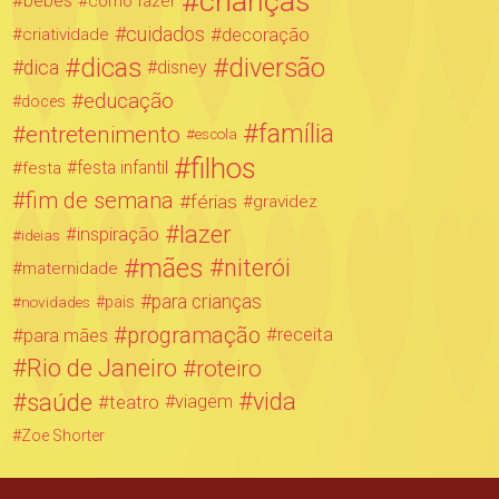
crianças
bebês
como fazer
cuidados
decoração
criatividade
dicas
diversão
dica
disney
educação
doces
família
entretenimento
escola
filhos
festa infantil
festa
fim de semana
férias
gravidez
lazer
inspiração
ideias
mães
niterói
maternidade
para crianças
novidades
pais
programação
para mães
receita
Rio de Janeiro
roteiro
saúde
vida
teatro
viagem
Zoe Shorter