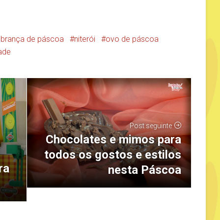
brança de páscoa
niterói
ovo de páscoa
dade
Post seguinte
Chocolates e mimos para
todos os gostos e estilos
ra
nesta Páscoa