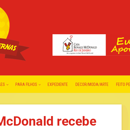
ÃES
PARA FILHOS
EXPEDIENTE
DECOR/MODA/ARTE
FEITO P
McDonald recebe