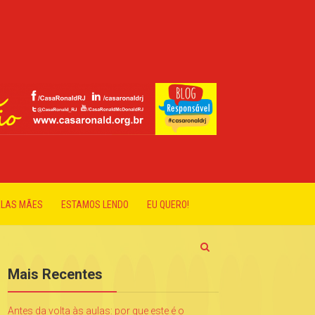
ELAS MÃES
ESTAMOS LENDO
EU QUERO!
Mais Recentes
Antes da volta às aulas: por que este é o