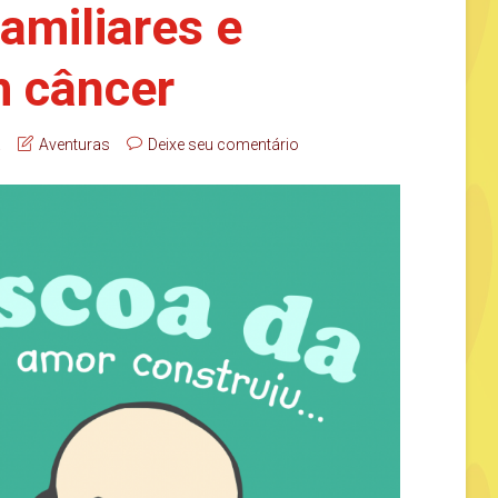
amiliares e
m câncer
a
Aventuras
Deixe seu comentário