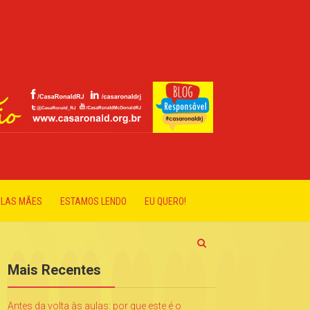
ELAS MÃES
ESTAMOS LENDO
EU QUERO!
Mais Recentes
Antes da volta às aulas: por que este é o