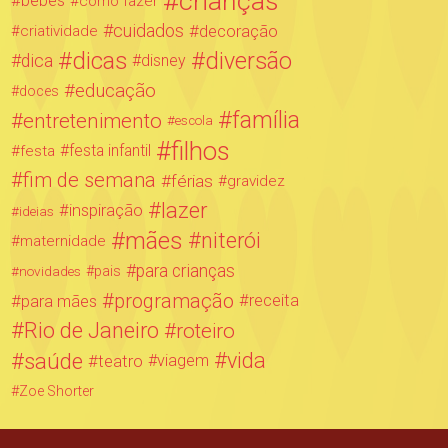
crianças
bebês
como fazer
cuidados
decoração
criatividade
dicas
diversão
dica
disney
educação
doces
família
entretenimento
escola
filhos
festa infantil
festa
fim de semana
férias
gravidez
lazer
inspiração
ideias
mães
niterói
maternidade
para crianças
novidades
pais
programação
para mães
receita
Rio de Janeiro
roteiro
saúde
vida
teatro
viagem
Zoe Shorter