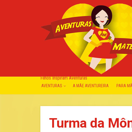
Filhos Inspiram Aventuras
AVENTURAS
A MÃE AVENTUREIRA
PARA M
Turma da Môn