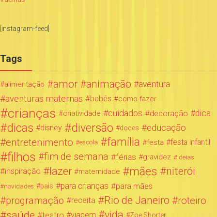
[instagram-feed]
Tags
amor
animação
aventura
alimentação
aventuras maternas
bebês
como fazer
crianças
cuidados
decoração
dica
criatividade
dicas
diversão
educação
disney
doces
família
entretenimento
festa infantil
festa
escola
filhos
fim de semana
férias
gravidez
ideias
mães
lazer
niterói
inspiração
maternidade
para crianças
para mães
novidades
pais
Rio de Janeiro
programação
roteiro
receita
saúde
vida
teatro
viagem
Zoe Shorter