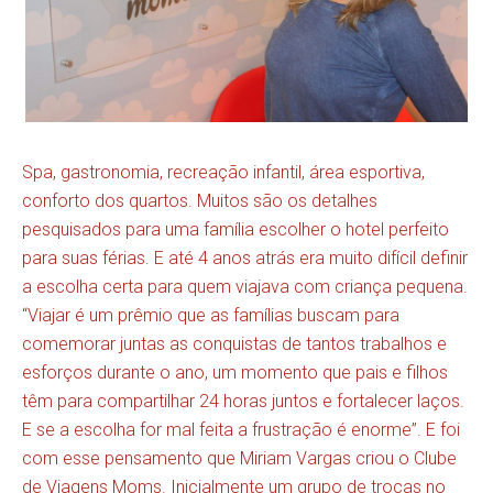
Spa, gastronomia, recreação infantil, área esportiva,
conforto dos quartos. Muitos são os detalhes
pesquisados para uma família escolher o hotel perfeito
para suas férias. E até 4 anos atrás era muito difícil definir
a escolha certa para quem viajava com criança pequena.
“Viajar é um prêmio que as famílias buscam para
comemorar juntas as conquistas de tantos trabalhos e
esforços durante o ano, um momento que pais e filhos
têm para compartilhar 24 horas juntos e fortalecer laços.
E se a escolha for mal feita a frustração é enorme”. E foi
com esse pensamento que Miriam Vargas criou o Clube
de Viagens Moms. Inicialmente um grupo de trocas no