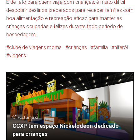
E de fato para quem viaja com crianças, é muito difícil
descobrir destinos preparados para receber famílias com
boa alimentação e recreação eficaz para manter as
crianças ocupadas e felizes durante todo período de
hospedagem.
clube de viagens moms
crianças
família
niterói
viagens
Post anterior
CCXP tem espaço Nickelodeon dedicado
para crianças