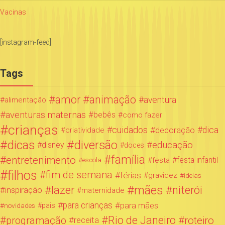
Vacinas
[instagram-feed]
Tags
amor
animação
aventura
alimentação
aventuras maternas
bebês
como fazer
crianças
cuidados
decoração
dica
criatividade
dicas
diversão
educação
disney
doces
família
entretenimento
festa infantil
festa
escola
filhos
fim de semana
férias
gravidez
ideias
mães
lazer
niterói
inspiração
maternidade
para crianças
para mães
novidades
pais
Rio de Janeiro
programação
roteiro
receita