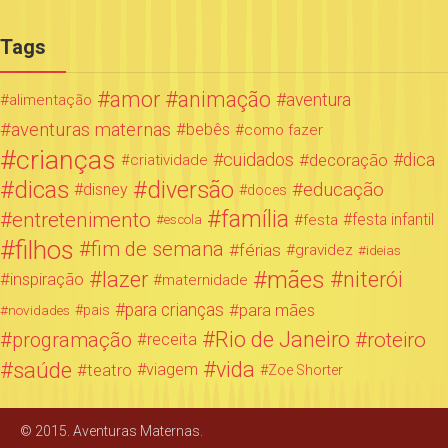
Tags
amor
animação
aventura
alimentação
aventuras maternas
bebês
como fazer
crianças
cuidados
decoração
dica
criatividade
dicas
diversão
educação
disney
doces
família
entretenimento
festa infantil
festa
escola
filhos
fim de semana
férias
gravidez
ideias
mães
lazer
niterói
inspiração
maternidade
para crianças
para mães
novidades
pais
Rio de Janeiro
programação
roteiro
receita
saúde
vida
teatro
viagem
Zoe Shorter
© 2015. Aventuras Maternas.