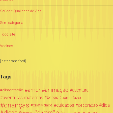
Saúde e Qualidade de Vida
Sem categoria
Todo site
Vacinas
[instagram-feed]
Tags
amor
animação
aventura
alimentação
aventuras maternas
bebês
como fazer
crianças
cuidados
decoração
dica
criatividade
dicas
diversão
educação
disney
doces