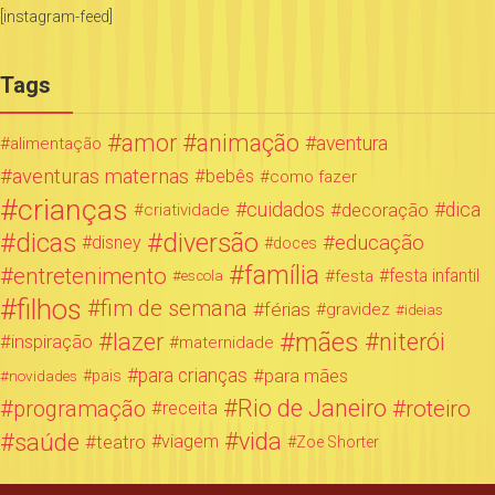
[instagram-feed]
Tags
amor
animação
aventura
alimentação
aventuras maternas
bebês
como fazer
crianças
cuidados
decoração
dica
criatividade
dicas
diversão
educação
disney
doces
família
entretenimento
festa infantil
festa
escola
filhos
fim de semana
férias
gravidez
ideias
mães
lazer
niterói
inspiração
maternidade
para crianças
para mães
novidades
pais
Rio de Janeiro
programação
roteiro
receita
saúde
vida
teatro
viagem
Zoe Shorter