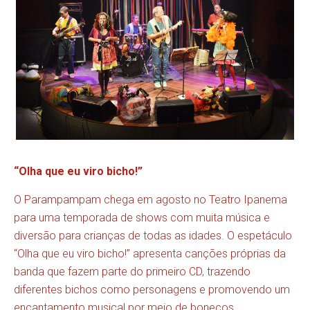
“Olha que eu viro bicho!”
O Parampampam chega em agosto no Teatro Ipanema
para uma temporada de shows com muita música e
diversão para crianças de todas as idades. O espetáculo
“Olha que eu viro bicho!” apresenta canções próprias da
banda que fazem parte do primeiro CD, trazendo
diferentes bichos como personagens e promovendo um
encantamento musical por meio de bonecos,