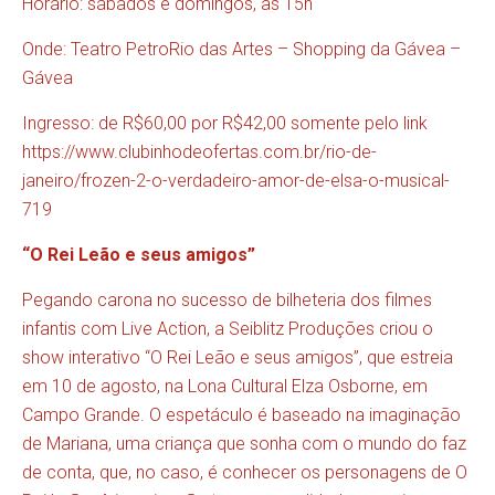
Horário: sábados e domingos, às 15h
Onde: Teatro PetroRio das Artes – Shopping da Gávea –
Gávea
Ingresso: de R$60,00 por R$42,00 somente pelo link
https://www.clubinhodeofertas.com.br/rio-de-
janeiro/frozen-2-o-verdadeiro-amor-de-elsa-o-musical-
719
“O Rei Leão e seus amigos”
Pegando carona no sucesso de bilheteria dos filmes
infantis com Live Action, a Seiblitz Produções criou o
show interativo “O Rei Leão e seus amigos”, que estreia
em 10 de agosto, na Lona Cultural Elza Osborne, em
Campo Grande. O espetáculo é baseado na imaginação
de Mariana, uma criança que sonha com o mundo do faz
de conta, que, no caso, é conhecer os personagens de O