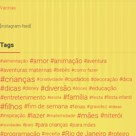
Vacinas
[instagram-feed]
Tags
amor
animação
aventura
alimentação
aventuras maternas
bebês
como fazer
crianças
cuidados
decoração
dica
criatividade
dicas
diversão
educação
disney
doces
família
entretenimento
festa infantil
festa
escola
filhos
fim de semana
férias
gravidez
ideias
mães
lazer
niterói
inspiração
maternidade
para crianças
para mães
novidades
pais
Rio de Janeiro
programação
roteiro
receita