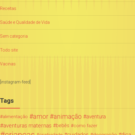
Receitas
Saúde e Qualidade de Vida
Sem categoria
Todo site
Vacinas
[instagram-feed]
Tags
amor
animação
aventura
alimentação
aventuras maternas
bebês
como fazer
crianças
cuidados
decoração
dica
criatividade