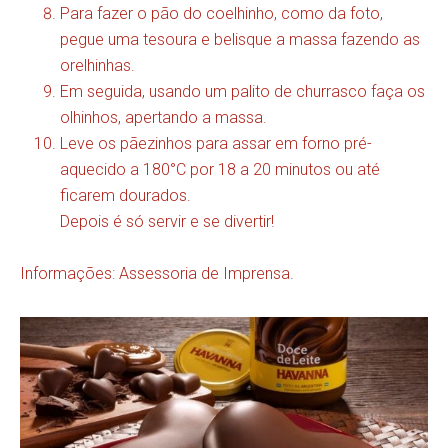
Para fazer o pão do coelhinho, como da foto,
pegue uma tesoura e belisque a massa fazendo as
orelhinhas.
Em seguida, usando um palito de churrasco faça os
olhinhos, apertando a massa.
Leve os pãezinhos para assar em forno pré-
aquecido a 180°C por 18 a 20 minutos ou até
ficarem dourados.
Depois é só servir e se divertir!
Informações: Assessoria de Imprensa.