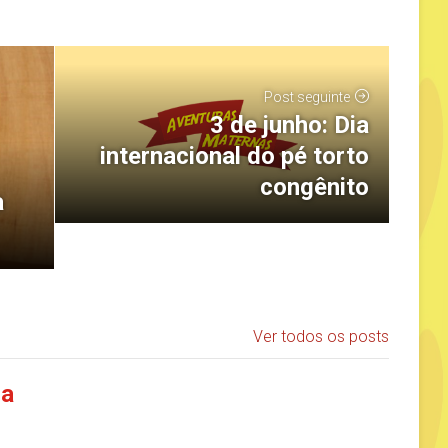
Post seguinte
3 de junho: Dia
internacional do pé torto
congênito
a
Ver todos os posts
ia