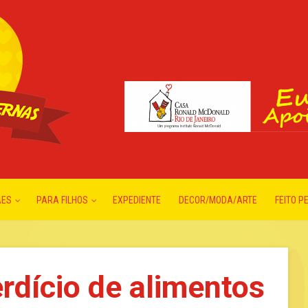
ÃES
PARA FILHOS
EXPEDIENTE
DECOR/MODA/ARTE
FEITO P
dício de alimentos