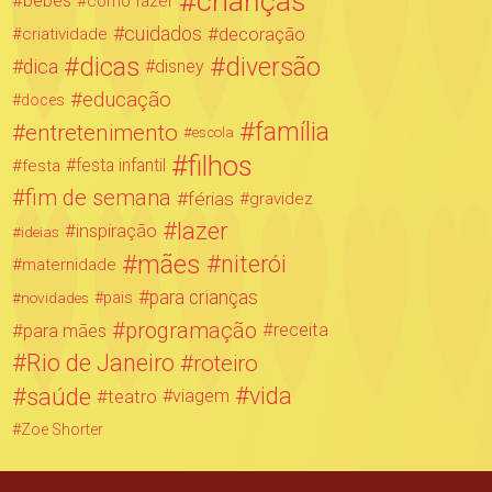
crianças
bebês
como fazer
cuidados
decoração
criatividade
dicas
diversão
dica
disney
educação
doces
família
entretenimento
escola
filhos
festa infantil
festa
fim de semana
férias
gravidez
lazer
inspiração
ideias
mães
niterói
maternidade
para crianças
novidades
pais
programação
para mães
receita
Rio de Janeiro
roteiro
saúde
vida
teatro
viagem
Zoe Shorter