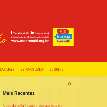
ELAS MÃES
ESTAMOS LENDO
EU QUERO!
Mais Recentes
Antes da volta às aulas: por que este é o