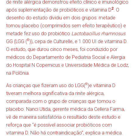
de rinite alérgica demonstrou efeito clínico e imunológico
2
após suplementação de probióticos e vitamina D
. O
desenho do estudo dividiu em dois grupos: metade
tomou placebo (comprimidos sem efeito terapêutico) e
metade fez uso do probiótico
Lactobacillus rhamnosus
R
GG (LGG (
)), cepa de Culturelle, e 1.000 UI de vitamina D.
O estudo, que durou cinco meses, foi conduzido por
médicos do Departamento de Pediatria Social e Alergia
do Hospital N Copernicus e Universidade Médica de Lodz,
na Polônia.
R
As crianças que fizeram uso do LGG(
)e vitamina D
tiveram melhora significativa da rinite alérgica,
comparada com o grupo de crianças que tomou o
placebo. Nanci Utida, gerente médica da Cellera Farma,
vê de maneira satisfatória o resultado deste estudo e
reforça que “é possível associar probióticos com
vitamina D. Não há contraindicação”, explica a médica.