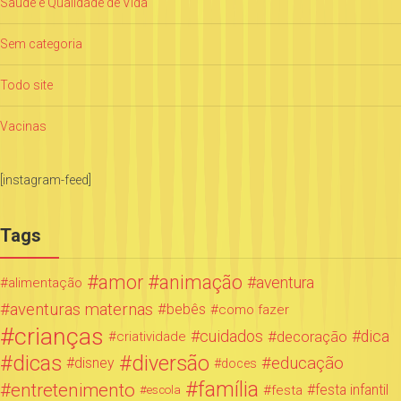
Saúde e Qualidade de Vida
Sem categoria
Todo site
Vacinas
[instagram-feed]
Tags
amor
animação
aventura
alimentação
aventuras maternas
bebês
como fazer
crianças
cuidados
decoração
dica
criatividade
dicas
diversão
educação
disney
doces
família
entretenimento
festa infantil
festa
escola