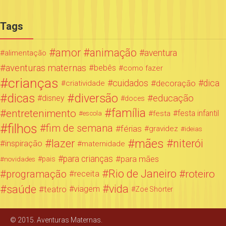
Tags
amor
animação
aventura
alimentação
aventuras maternas
bebês
como fazer
crianças
cuidados
decoração
dica
criatividade
dicas
diversão
educação
disney
doces
família
entretenimento
festa infantil
festa
escola
filhos
fim de semana
férias
gravidez
ideias
mães
lazer
niterói
inspiração
maternidade
para crianças
para mães
novidades
pais
Rio de Janeiro
programação
roteiro
receita
saúde
vida
teatro
viagem
Zoe Shorter
© 2015. Aventuras Maternas.