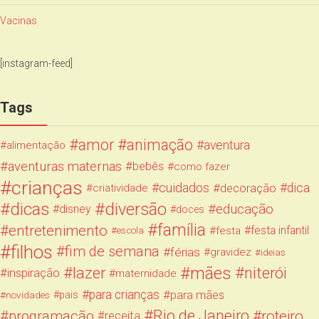
Vacinas
[instagram-feed]
Tags
amor
animação
aventura
alimentação
aventuras maternas
bebês
como fazer
crianças
cuidados
decoração
dica
criatividade
dicas
diversão
educação
disney
doces
família
entretenimento
festa infantil
festa
escola
filhos
fim de semana
férias
gravidez
ideias
mães
lazer
niterói
inspiração
maternidade
para crianças
para mães
novidades
pais
Rio de Janeiro
programação
roteiro
receita